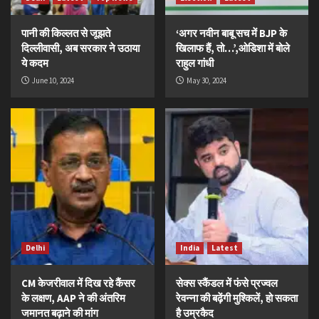
पानी की किल्लत से जूझते
‘अगर नवीन बाबू सच में BJP के
दिल्लीवासी, अब सरकार ने उठाया
खिलाफ हैं, तो…’,ओडिशा में बोले
ये कदम
राहुल गांधी
June 10, 2024
May 30, 2024
Delhi
India
Latest
CM केजरीवाल में दिख रहे कैंसर
सेक्स स्कैंडल में फंसे प्रज्वल
के लक्षण, AAP ने की अंतरिम
रेवन्ना की बढ़ेंगी मुश्किलें, हो सकता
जमानत बढ़ाने की मांग
है उम्रकैद