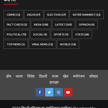
CRIME
(12)
DELHI
(47)
ELECTION
(27)
ENTERTAINMENT
(12)
FACT CHECK
(2)
INDIA
(108)
LATEST
(143)
OPINION
(4)
POLITICAL
(73)
SOCIAL
(9)
SPORTS
(9)
STATE
(68)
TOP NEWS
(1)
VIRAL NEWS
(12)
WORLD
(18)
होम
भारत
विदेश
दिल्ली
राज्य
खेल
मनोरंजन
सोशल
क्राइम
Facebook
Twitter
Instagram
Youtube
2024 दिल्ली पत्रिका © सर्वाधिकार सुरक्षित
|
Developed by