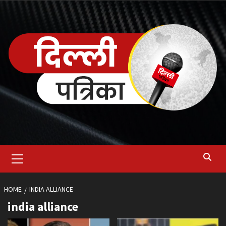
Skip
to
content
Primary
Menu
HOME
INDIA ALLIANCE
india alliance