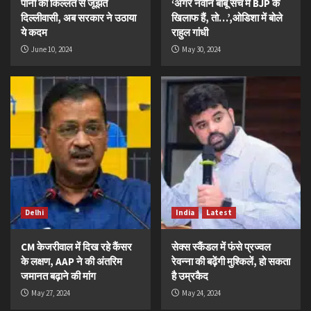
पानी की किल्लत से जूझते
‘अगर नवीन बाबू सच में BJP के
दिल्लीवासी, अब सरकार ने उठाया
खिलाफ हैं, तो…’,ओडिशा में बोले
ये कदम
राहुल गांधी
June 10, 2024
May 30, 2024
Delhi
India
Latest
CM केजरीवाल में दिख रहे कैंसर
सेक्स स्कैंडल में फंसे प्रज्वल
के लक्षण, AAP ने की अंतरिम
रेवन्ना की बढ़ेंगी मुश्किलें, हो सकता
जमानत बढ़ाने की मांग
है उम्रकैद
May 27, 2024
May 24, 2024