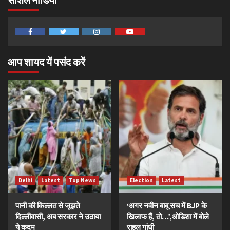
Facebook
Twitter
Instagram
Youtube
आप शायद यें पसंद करें
Delhi
Latest
Top News
Election
Latest
पानी की किल्लत से जूझते
‘अगर नवीन बाबू सच में BJP के
दिल्लीवासी, अब सरकार ने उठाया
खिलाफ हैं, तो…’,ओडिशा में बोले
ये कदम
राहुल गांधी