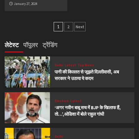
January 27, 2024
Posts
1
2
Next
navigation
लेटेस्ट
पॉपुलर
ट्रेंडिंग
Delhi
Latest
Top News
पानी की किल्लत से जूझते दिल्लीवासी, अब
सरकार ने उठाया ये कदम
Election
Latest
‘अगर नवीन बाबू सच में BJP के खिलाफ हैं,
तो…’,ओडिशा में बोले राहुल गांधी
Delhi