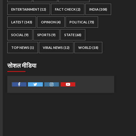
ENTERTAINMENT
(12)
FACT CHECK
(2)
INDIA
(108)
LATEST
(143)
OPINION
(4)
POLITICAL
(73)
SOCIAL
(9)
SPORTS
(9)
STATE
(68)
TOP NEWS
(1)
VIRAL NEWS
(12)
WORLD
(18)
सोशल मीडिया
Facebook
Twitter
Instagram
Youtube