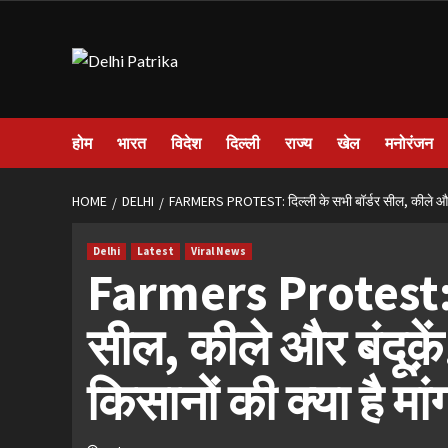
Skip
to
content
होम
भारत
विदेश
दिल्ली
राज्य
खेल
मनोरंजन
HOME
DELHI
FARMERS PROTEST: दिल्ली के सभी बॉर्डर सील, कीले और बंद
Delhi
Latest
Viral News
Farmers Protest: द
सील, कीले और बंदूक़
किसानों की क्या है मां