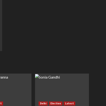
st
Delhi
Election
Latest