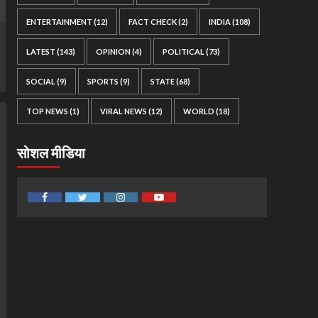
ENTERTAINMENT
(12)
FACT CHECK
(2)
INDIA
(108)
LATEST
(143)
OPINION
(4)
POLITICAL
(73)
SOCIAL
(9)
SPORTS
(9)
STATE
(68)
TOP NEWS
(1)
VIRAL NEWS
(12)
WORLD
(18)
सोशल मीडिया
Facebook
Twitter
Instagram
Youtube