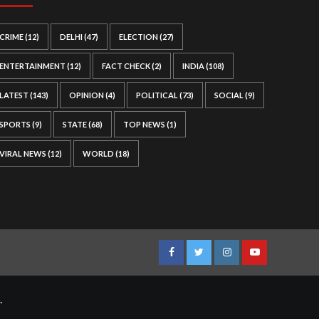
CRIME
(12)
DELHI
(47)
ELECTION
(27)
ENTERTAINMENT
(12)
FACT CHECK
(2)
INDIA
(108)
LATEST
(143)
OPINION
(4)
POLITICAL
(73)
SOCIAL
(9)
SPORTS
(9)
STATE
(68)
TOP NEWS
(1)
VIRAL NEWS
(12)
WORLD
(18)
Facebook
Twitter
Instagram
Youtube
.