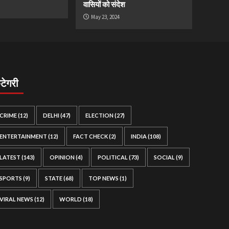
वासियों को संदेश
May 23, 2024
ैटेगरी
CRIME
(12)
DELHI
(47)
ELECTION
(27)
ENTERTAINMENT
(12)
FACT CHECK
(2)
INDIA
(108)
LATEST
(143)
OPINION
(4)
POLITICAL
(73)
SOCIAL
(9)
SPORTS
(9)
STATE
(68)
TOP NEWS
(1)
VIRAL NEWS
(12)
WORLD
(18)