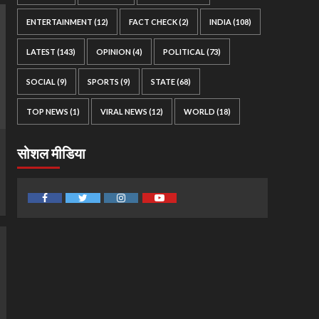
ENTERTAINMENT
(12)
FACT CHECK
(2)
INDIA
(108)
LATEST
(143)
OPINION
(4)
POLITICAL
(73)
SOCIAL
(9)
SPORTS
(9)
STATE
(68)
TOP NEWS
(1)
VIRAL NEWS
(12)
WORLD
(18)
सोशल मीडिया
Facebook
Twitter
Instagram
Youtube