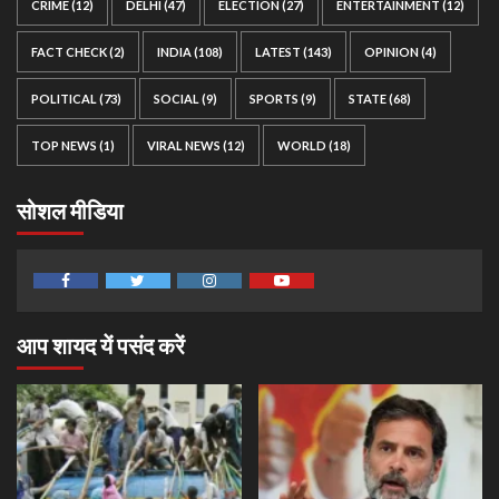
CRIME
(12)
DELHI
(47)
ELECTION
(27)
ENTERTAINMENT
(12)
FACT CHECK
(2)
INDIA
(108)
LATEST
(143)
OPINION
(4)
POLITICAL
(73)
SOCIAL
(9)
SPORTS
(9)
STATE
(68)
TOP NEWS
(1)
VIRAL NEWS
(12)
WORLD
(18)
सोशल मीडिया
Facebook
Twitter
Instagram
Youtube
आप शायद यें पसंद करें