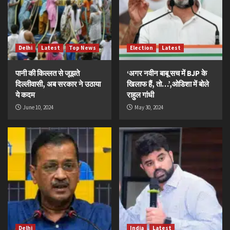
Delhi
Latest
Top News
Election
Latest
पानी की किल्लत से जूझते
‘अगर नवीन बाबू सच में BJP के
दिल्लीवासी, अब सरकार ने उठाया
खिलाफ हैं, तो…’,ओडिशा में बोले
ये कदम
राहुल गांधी
June 10, 2024
May 30, 2024
Delhi
India
Latest