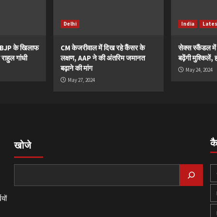
Delhi
India
Late
ं BJP के खिलाफ
CM केजरीवाल में दिख रहे कैंसर के
सेक्स स्कैंडल मे
 राहुल गांधी
लक्षण, AAP ने की अंतरिम जमानत
बढ़ेंगी मुश्किले
बढ़ाने की मांग
May 24, 2024
May 27, 2024
क
खोजे
यों