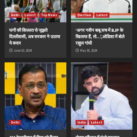
Delhi
Latest
Top News
Election
Latest
पानी की किल्लत से जूझते
‘अगर नवीन बाबू सच में BJP के
दिल्लीवासी, अब सरकार ने उठाया
खिलाफ हैं, तो…’,ओडिशा में बोले
ये कदम
राहुल गांधी
June 10, 2024
May 30, 2024
Delhi
India
Latest