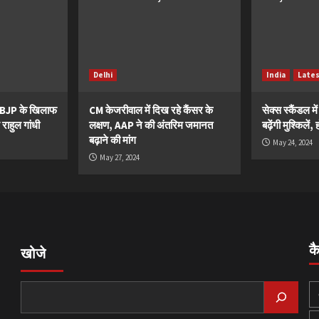
Delhi
India
Late
ं BJP के खिलाफ
CM केजरीवाल में दिख रहे कैंसर के
सेक्स स्कैंडल मे
 राहुल गांधी
लक्षण, AAP ने की अंतरिम जमानत
बढ़ेंगी मुश्किले
बढ़ाने की मांग
May 24, 2024
May 27, 2024
क
खोजे