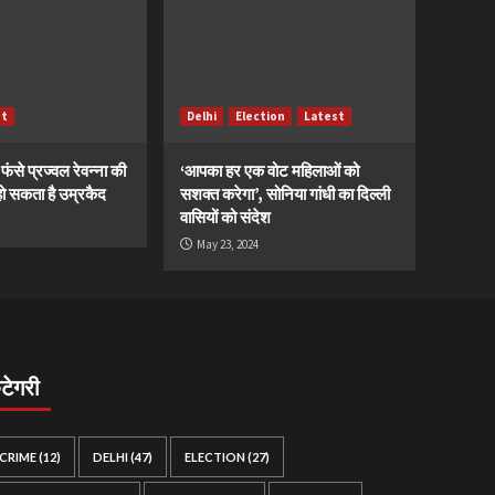
st
Delhi
Election
Latest
ं फंसे प्रज्वल रेवन्ना की
‘आपका हर एक वोट महिलाओं को
ं, हो सकता है उम्रकैद
सशक्त करेगा’, सोनिया गांधी का दिल्ली
वासियों को संदेश
May 23, 2024
ैटेगरी
CRIME
(12)
DELHI
(47)
ELECTION
(27)