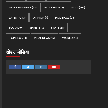
ENTERTAINMENT
(12)
FACT CHECK
(2)
INDIA
(108)
LATEST
(143)
OPINION
(4)
POLITICAL
(73)
SOCIAL
(9)
SPORTS
(9)
STATE
(68)
TOP NEWS
(1)
VIRAL NEWS
(12)
WORLD
(18)
सोशल मीडिया
Facebook
Twitter
Instagram
Youtube