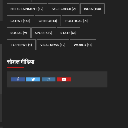
ENTERTAINMENT
(12)
FACT CHECK
(2)
INDIA
(108)
LATEST
(143)
OPINION
(4)
POLITICAL
(73)
SOCIAL
(9)
SPORTS
(9)
STATE
(68)
TOP NEWS
(1)
VIRAL NEWS
(12)
WORLD
(18)
सोशल मीडिया
Facebook
Twitter
Instagram
Youtube