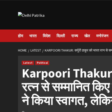
Skip
to
content
होम
भारत
विदेश
दिल्ली
राज्य
खेल
मनोरंजन
HOME
LATEST
KARPOORI THAKUR: कर्पूरी ठाकुर को भारत रत्न से सम्मा
Latest
Political
Karpoori Thakur: क
रत्न से सम्मानित किए
ने किया स्वागत, लेक