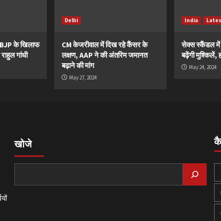
Delhi
India
Late
ं BJP के खिलाफ
CM केजरीवाल में दिख रहे कैंसर के
सेक्स स्कैंडल मे
 राहुल गांधी
लक्षण, AAP ने की अंतरिम जमानत
बढ़ेंगी मुश्किले
बढ़ाने की मांग
May 24, 2024
May 27, 2024
क
खोजे
यों