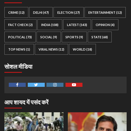
CRIME
(12)
DELHI
(47)
ELECTION
(27)
ENTERTAINMENT
(12)
FACT CHECK
(2)
INDIA
(108)
LATEST
(143)
OPINION
(4)
POLITICAL
(73)
SOCIAL
(9)
SPORTS
(9)
STATE
(68)
TOP NEWS
(1)
VIRAL NEWS
(12)
WORLD
(18)
सोशल मीडिया
Facebook
Twitter
Instagram
Youtube
आप शायद यें पसंद करें