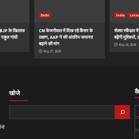
Delhi
India
Late
ं BJP के खिलाफ
CM केजरीवाल में दिख रहे कैंसर के
सेक्स स्कैंडल मे
 राहुल गांधी
लक्षण, AAP ने की अंतरिम जमानत
बढ़ेंगी मुश्किले
बढ़ाने की मांग
May 24, 2024
May 27, 2024
क
खोजे
यों