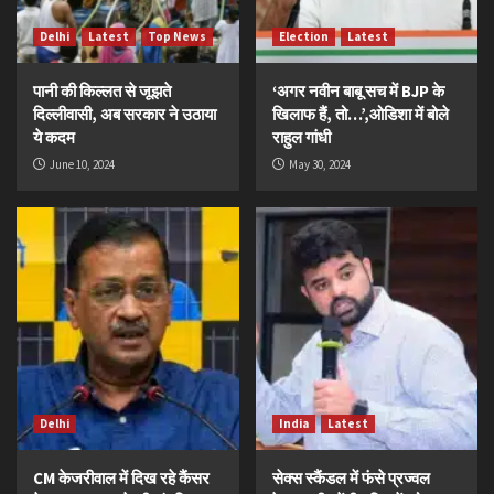
Delhi
Latest
Top News
Election
Latest
पानी की किल्लत से जूझते
‘अगर नवीन बाबू सच में BJP के
दिल्लीवासी, अब सरकार ने उठाया
खिलाफ हैं, तो…’,ओडिशा में बोले
ये कदम
राहुल गांधी
June 10, 2024
May 30, 2024
Delhi
India
Latest
CM केजरीवाल में दिख रहे कैंसर
सेक्स स्कैंडल में फंसे प्रज्वल