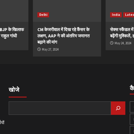
Delhi
India
Late
ं BJP के खिलाफ
CM केजरीवाल में दिख रहे कैंसर के
सेक्स स्कैंडल मे
 राहुल गांधी
लक्षण, AAP ने की अंतरिम जमानत
बढ़ेंगी मुश्किले
बढ़ाने की मांग
May 24, 2024
May 27, 2024
क
खोजे
यों