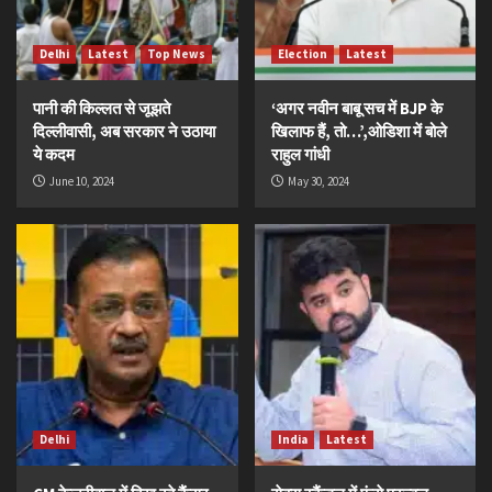
Delhi
Latest
Top News
Election
Latest
पानी की किल्लत से जूझते
‘अगर नवीन बाबू सच में BJP के
दिल्लीवासी, अब सरकार ने उठाया
खिलाफ हैं, तो…’,ओडिशा में बोले
ये कदम
राहुल गांधी
June 10, 2024
May 30, 2024
Delhi
India
Latest