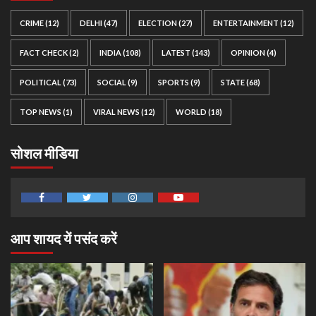
CRIME
(12)
DELHI
(47)
ELECTION
(27)
ENTERTAINMENT
(12)
FACT CHECK
(2)
INDIA
(108)
LATEST
(143)
OPINION
(4)
POLITICAL
(73)
SOCIAL
(9)
SPORTS
(9)
STATE
(68)
TOP NEWS
(1)
VIRAL NEWS
(12)
WORLD
(18)
सोशल मीडिया
Facebook
Twitter
Instagram
Youtube
आप शायद यें पसंद करें