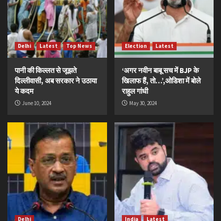
Delhi
Latest
Top News
Election
Latest
पानी की किल्लत से जूझते
‘अगर नवीन बाबू सच में BJP के
दिल्लीवासी, अब सरकार ने उठाया
खिलाफ हैं, तो…’,ओडिशा में बोले
ये कदम
राहुल गांधी
June 10, 2024
May 30, 2024
Delhi
India
Latest