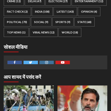
CRIME
(12)
DELHI
(47)
ELECTION
(27)
ENTERTAINMENT
(12)
FACT CHECK
(2)
INDIA
(108)
LATEST
(143)
OPINION
(4)
POLITICAL
(73)
SOCIAL
(9)
SPORTS
(9)
STATE
(68)
TOP NEWS
(1)
VIRAL NEWS
(12)
WORLD
(18)
सोशल मीडिया
Facebook
Twitter
Instagram
Youtube
आप शायद यें पसंद करें