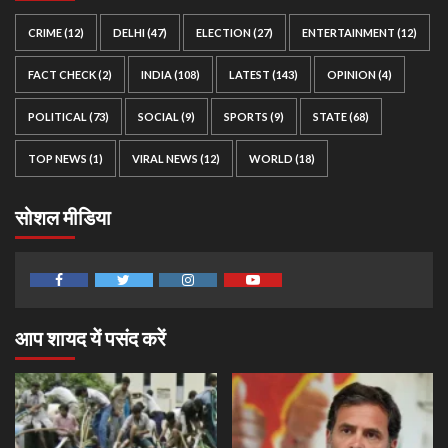
CRIME
(12)
DELHI
(47)
ELECTION
(27)
ENTERTAINMENT
(12)
FACT CHECK
(2)
INDIA
(108)
LATEST
(143)
OPINION
(4)
POLITICAL
(73)
SOCIAL
(9)
SPORTS
(9)
STATE
(68)
TOP NEWS
(1)
VIRAL NEWS
(12)
WORLD
(18)
सोशल मीडिया
Facebook
Twitter
Instagram
Youtube
आप शायद यें पसंद करें