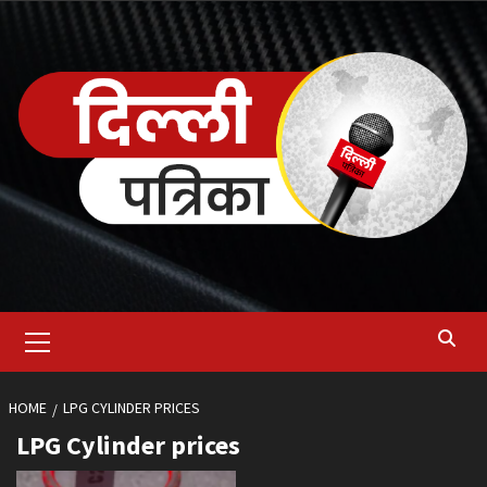
Skip
to
content
Primary
Menu
HOME
LPG CYLINDER PRICES
LPG Cylinder prices