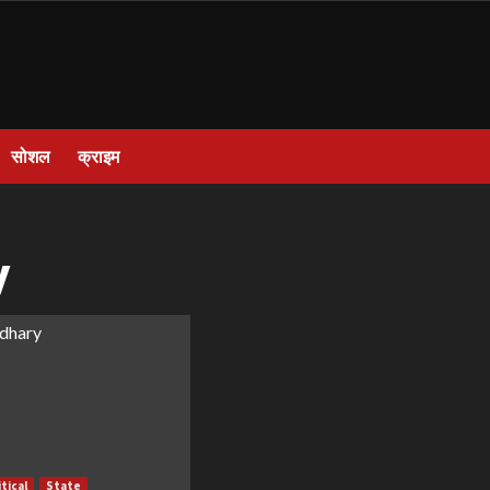
सोशल
क्राइम
y
itical
State