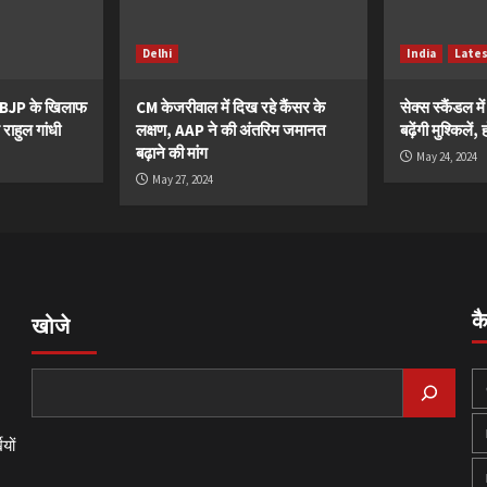
Delhi
India
Late
ं BJP के खिलाफ
CM केजरीवाल में दिख रहे कैंसर के
सेक्स स्कैंडल मे
 राहुल गांधी
लक्षण, AAP ने की अंतरिम जमानत
बढ़ेंगी मुश्किले
बढ़ाने की मांग
May 24, 2024
May 27, 2024
क
खोजे
यों