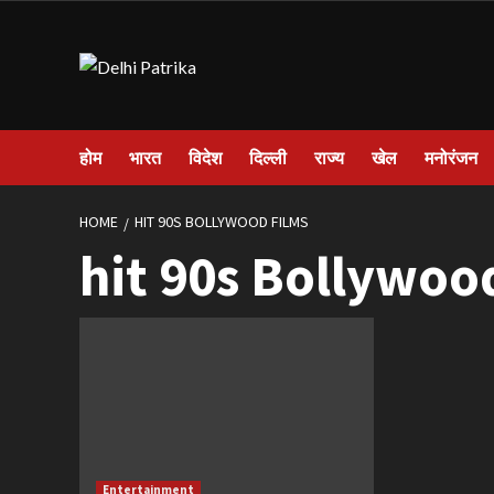
Skip
to
content
होम
भारत
विदेश
दिल्ली
राज्य
खेल
मनोरंजन
HOME
HIT 90S BOLLYWOOD FILMS
hit 90s Bollywoo
Entertainment