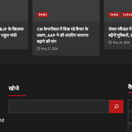
Delhi
India
Late
ं BJP के खिलाफ
CM केजरीवाल में दिख रहे कैंसर के
सेक्स स्कैंडल मे
 राहुल गांधी
लक्षण, AAP ने की अंतरिम जमानत
बढ़ेंगी मुश्किले
बढ़ाने की मांग
May 24, 2024
May 27, 2024
क
खोजे
यों