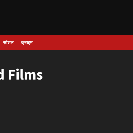
सोशल
क्राइम
d Films