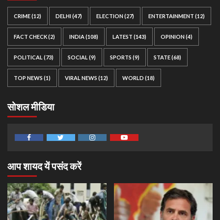
CRIME
(12)
DELHI
(47)
ELECTION
(27)
ENTERTAINMENT
(12)
FACT CHECK
(2)
INDIA
(108)
LATEST
(143)
OPINION
(4)
POLITICAL
(73)
SOCIAL
(9)
SPORTS
(9)
STATE
(68)
TOP NEWS
(1)
VIRAL NEWS
(12)
WORLD
(18)
सोशल मीडिया
Facebook
Twitter
Instagram
Youtube
आप शायद यें पसंद करें