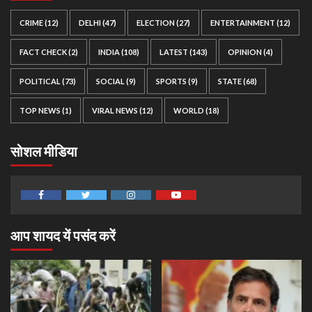
CRIME
(12)
DELHI
(47)
ELECTION
(27)
ENTERTAINMENT
(12)
FACT CHECK
(2)
INDIA
(108)
LATEST
(143)
OPINION
(4)
POLITICAL
(73)
SOCIAL
(9)
SPORTS
(9)
STATE
(68)
TOP NEWS
(1)
VIRAL NEWS
(12)
WORLD
(18)
सोशल मीडिया
Facebook
Twitter
Instagram
Youtube
आप शायद यें पसंद करें