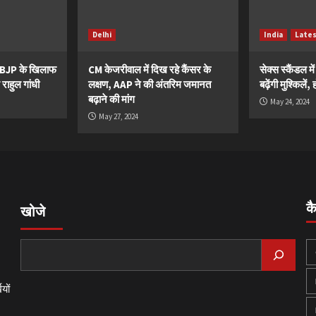
Delhi
India
Late
ं BJP के खिलाफ
CM केजरीवाल में दिख रहे कैंसर के
सेक्स स्कैंडल मे
 राहुल गांधी
लक्षण, AAP ने की अंतरिम जमानत
बढ़ेंगी मुश्किले
बढ़ाने की मांग
May 24, 2024
May 27, 2024
क
खोजे
यों