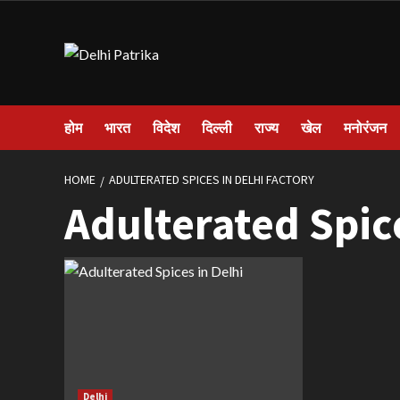
Skip
to
content
होम
भारत
विदेश
दिल्ली
राज्य
खेल
मनोरंजन
HOME
ADULTERATED SPICES IN DELHI FACTORY
Adulterated Spice
Delhi