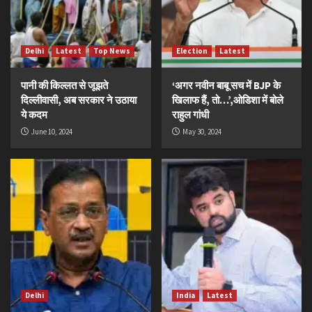
Delhi
Latest
Top News
Election
Latest
पानी की किल्लत से जूझते
‘अगर नवीन बाबू सच में BJP के
दिल्लीवासी, अब सरकार ने उठाया
खिलाफ हैं, तो…’,ओडिशा में बोले
ये कदम
राहुल गांधी
June 10, 2024
May 30, 2024
Delhi
India
Latest