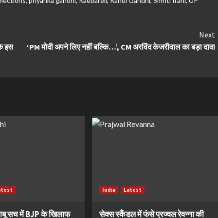
elections
,
priyanka gandhi
,
Raebareli
,
Rahul Gandhi
,
Smriti Irani
,
UP
Next
 के इस
‘PM मोदी अपने लिए नहीं बल्कि…’, CM अरविंद केजरीवाल का बड़ा दावा
atest
India
Latest
ाबू सच में BJP के खिलाफ
सेक्स स्कैंडल में फंसे प्रज्वल रेवन्ना की