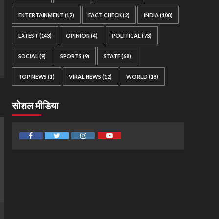
ENTERTAINMENT
(12)
FACT CHECK
(2)
INDIA
(108)
LATEST
(143)
OPINION
(4)
POLITICAL
(73)
SOCIAL
(9)
SPORTS
(9)
STATE
(68)
TOP NEWS
(1)
VIRAL NEWS
(12)
WORLD
(18)
सोशल मीडिया
Facebook
Twitter
Instagram
Youtube