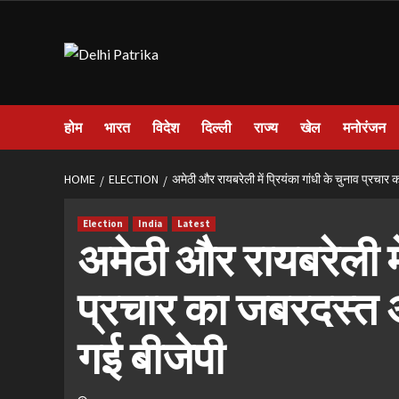
Skip
to
content
होम
भारत
विदेश
दिल्ली
राज्य
खेल
मनोरंजन
HOME
ELECTION
अमेठी और रायबरेली में प्रियंका गांधी के चुनाव प्रचा
Election
India
Latest
अमेठी और रायबरेली में
प्रचार का जबरदस्त अ
गई बीजेपी