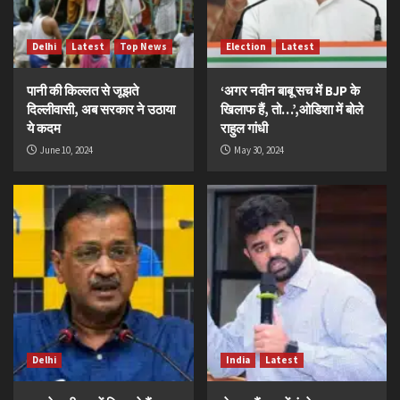
Delhi
Latest
Top News
Election
Latest
पानी की किल्लत से जूझते
‘अगर नवीन बाबू सच में BJP के
दिल्लीवासी, अब सरकार ने उठाया
खिलाफ हैं, तो…’,ओडिशा में बोले
ये कदम
राहुल गांधी
June 10, 2024
May 30, 2024
Delhi
India
Latest