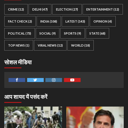
CRIME
(12)
DELHI
(47)
ELECTION
(27)
ENTERTAINMENT
(12)
FACT CHECK
(2)
INDIA
(108)
LATEST
(143)
OPINION
(4)
POLITICAL
(73)
SOCIAL
(9)
SPORTS
(9)
STATE
(68)
TOP NEWS
(1)
VIRAL NEWS
(12)
WORLD
(18)
सोशल मीडिया
Facebook
Twitter
Instagram
Youtube
आप शायद यें पसंद करें