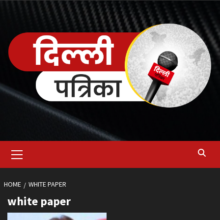
Skip
to
content
Primary
Menu
HOME
WHITE PAPER
white paper