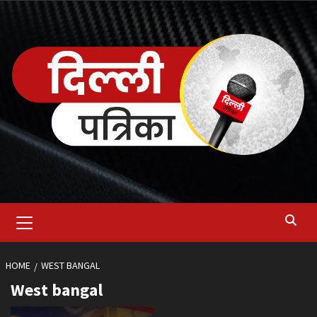
Skip
to
content
Primary
Menu
HOME
WEST BANGAL
West bangal