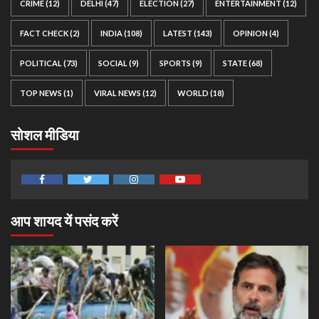
CRIME
(12)
DELHI
(47)
ELECTION
(27)
ENTERTAINMENT
(12)
FACT CHECK
(2)
INDIA
(108)
LATEST
(143)
OPINION
(4)
POLITICAL
(73)
SOCIAL
(9)
SPORTS
(9)
STATE
(68)
TOP NEWS
(1)
VIRAL NEWS
(12)
WORLD
(18)
सोशल मीडिया
Facebook
Twitter
Instagram
Youtube
आप शायद यें पसंद करें