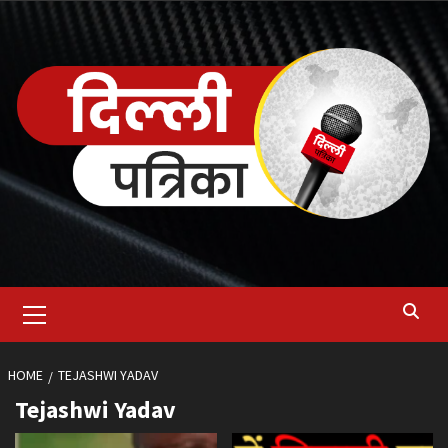
Skip
to
content
Primary
Menu
HOME
TEJASHWI YADAV
Tejashwi Yadav