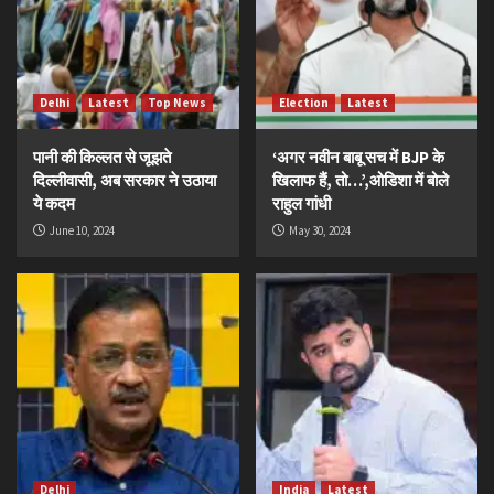
Delhi
Latest
Top News
Election
Latest
पानी की किल्लत से जूझते
‘अगर नवीन बाबू सच में BJP के
दिल्लीवासी, अब सरकार ने उठाया
खिलाफ हैं, तो…’,ओडिशा में बोले
ये कदम
राहुल गांधी
June 10, 2024
May 30, 2024
Delhi
India
Latest