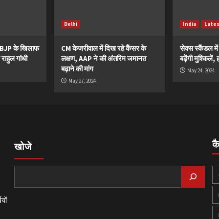
Delhi
India
Late
ं BJP के खिलाफ
CM केजरीवाल में दिख रहे कैंसर के
सेक्स स्कैंडल मे
 राहुल गांधी
लक्षण, AAP ने की अंतरिम जमानत
बढ़ेंगी मुश्किले
बढ़ाने की मांग
May 24, 2024
May 27, 2024
क
खोजे
यों