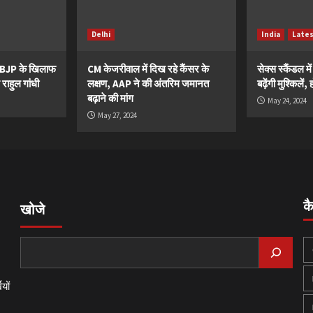
Delhi
India
Late
ं BJP के खिलाफ
CM केजरीवाल में दिख रहे कैंसर के
सेक्स स्कैंडल मे
 राहुल गांधी
लक्षण, AAP ने की अंतरिम जमानत
बढ़ेंगी मुश्किले
बढ़ाने की मांग
May 24, 2024
May 27, 2024
क
खोजे
यों