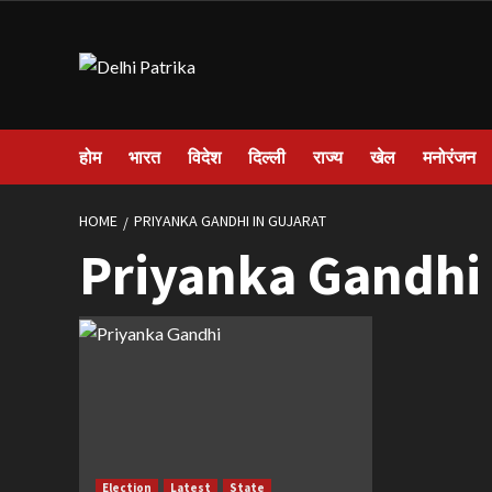
Skip
to
content
होम
भारत
विदेश
दिल्ली
राज्य
खेल
मनोरंजन
HOME
PRIYANKA GANDHI IN GUJARAT
Priyanka Gandhi 
Election
Latest
State