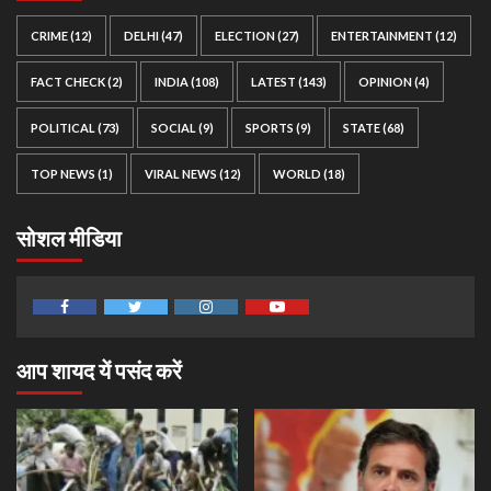
CRIME
(12)
DELHI
(47)
ELECTION
(27)
ENTERTAINMENT
(12)
FACT CHECK
(2)
INDIA
(108)
LATEST
(143)
OPINION
(4)
POLITICAL
(73)
SOCIAL
(9)
SPORTS
(9)
STATE
(68)
TOP NEWS
(1)
VIRAL NEWS
(12)
WORLD
(18)
सोशल मीडिया
Facebook
Twitter
Instagram
Youtube
आप शायद यें पसंद करें