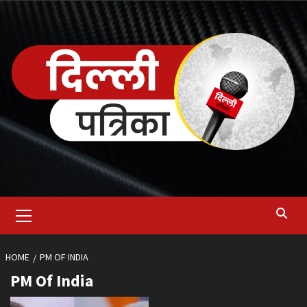
Skip
to
content
Primary
Menu
HOME
PM OF INDIA
PM Of India