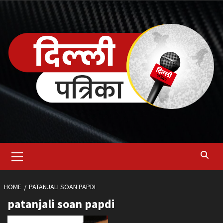
Skip
to
content
Primary
Menu
HOME
PATANJALI SOAN PAPDI
patanjali soan papdi