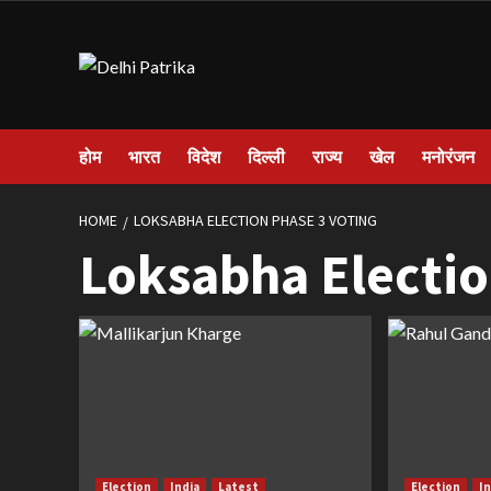
Skip
to
content
होम
भारत
विदेश
दिल्ली
राज्य
खेल
मनोरंजन
HOME
LOKSABHA ELECTION PHASE 3 VOTING
Loksabha Electio
Election
India
Latest
Election
I