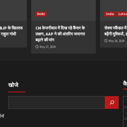
Delhi
India
Late
ं BJP के खिलाफ
CM केजरीवाल में दिख रहे कैंसर के
सेक्स स्कैंडल मे
 राहुल गांधी
लक्षण, AAP ने की अंतरिम जमानत
बढ़ेंगी मुश्किले
बढ़ाने की मांग
May 24, 2024
May 27, 2024
क
खोजे
यों