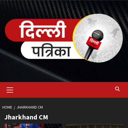
Skip
to
content
Primary
Menu
HOME
JHARKHAND CM
Jharkhand CM