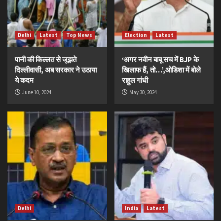
Delhi
Latest
Top News
Election
Latest
पानी की किल्लत से जूझते
‘अगर नवीन बाबू सच में BJP के
दिल्लीवासी, अब सरकार ने उठाया
खिलाफ हैं, तो…’,ओडिशा में बोले
ये कदम
राहुल गांधी
June 10, 2024
May 30, 2024
Delhi
India
Latest