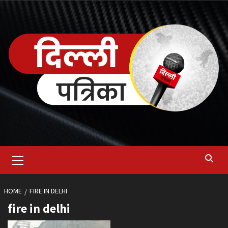
Skip
to
content
Primary
Menu
HOME
FIRE IN DELHI
fire in delhi