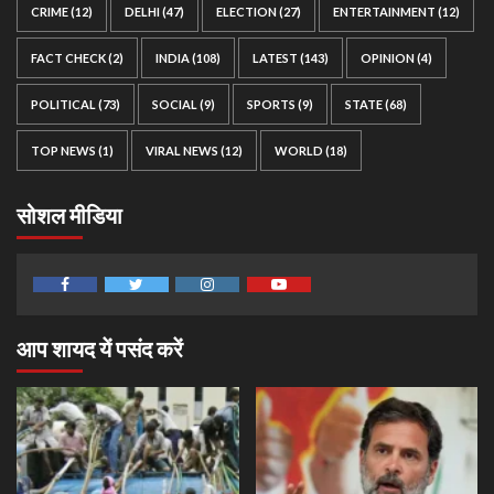
CRIME
(12)
DELHI
(47)
ELECTION
(27)
ENTERTAINMENT
(12)
FACT CHECK
(2)
INDIA
(108)
LATEST
(143)
OPINION
(4)
POLITICAL
(73)
SOCIAL
(9)
SPORTS
(9)
STATE
(68)
TOP NEWS
(1)
VIRAL NEWS
(12)
WORLD
(18)
सोशल मीडिया
Facebook
Twitter
Instagram
Youtube
आप शायद यें पसंद करें