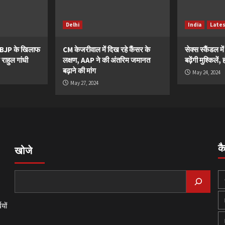
Delhi
India
Late
ं BJP के खिलाफ
CM केजरीवाल में दिख रहे कैंसर के
सेक्स स्कैंडल मे
 राहुल गांधी
लक्षण, AAP ने की अंतरिम जमानत
बढ़ेंगी मुश्किले
बढ़ाने की मांग
May 24, 2024
May 27, 2024
क
खोजे
यों