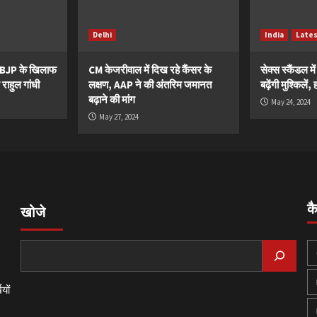
Delhi
India
Late
ं BJP के खिलाफ
CM केजरीवाल में दिख रहे कैंसर के
सेक्स स्कैंडल मे
 राहुल गांधी
लक्षण, AAP ने की अंतरिम जमानत
बढ़ेंगी मुश्किले
बढ़ाने की मांग
May 24, 2024
May 27, 2024
क
खोजे
यों