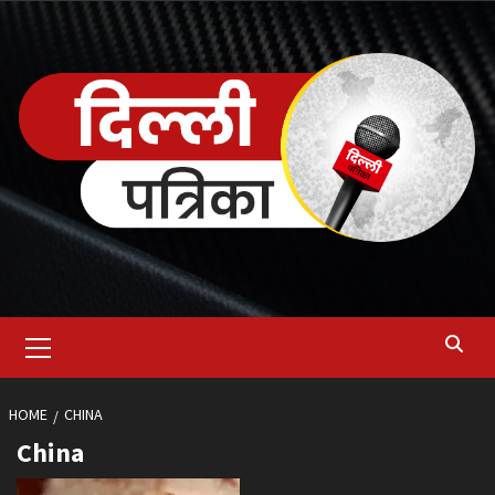
Skip
to
content
Primary
Menu
HOME
CHINA
China