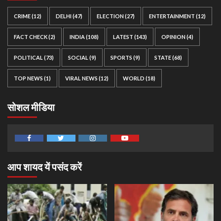
CRIME
(12)
DELHI
(47)
ELECTION
(27)
ENTERTAINMENT
(12)
FACT CHECK
(2)
INDIA
(108)
LATEST
(143)
OPINION
(4)
POLITICAL
(73)
SOCIAL
(9)
SPORTS
(9)
STATE
(68)
TOP NEWS
(1)
VIRAL NEWS
(12)
WORLD
(18)
सोशल मीडिया
Facebook
Twitter
Instagram
Youtube
आप शायद यें पसंद करें