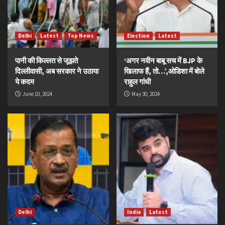
Delhi
Latest
Top News
Election
Latest
पानी की किल्लत से जूझते
‘अगर नवीन बाबू सच में BJP के
दिल्लीवासी, अब सरकार ने उठाया
खिलाफ हैं, तो…’,ओडिशा में बोले
ये कदम
राहुल गांधी
June 10, 2024
May 30, 2024
Delhi
India
Latest