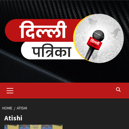
Skip
to
content
Primary
Menu
HOME
ATISHI
Atishi