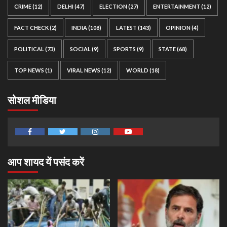
CRIME
(12)
DELHI
(47)
ELECTION
(27)
ENTERTAINMENT
(12)
FACT CHECK
(2)
INDIA
(108)
LATEST
(143)
OPINION
(4)
POLITICAL
(73)
SOCIAL
(9)
SPORTS
(9)
STATE
(68)
TOP NEWS
(1)
VIRAL NEWS
(12)
WORLD
(18)
सोशल मीडिया
Facebook
Twitter
Instagram
Youtube
आप शायद यें पसंद करें