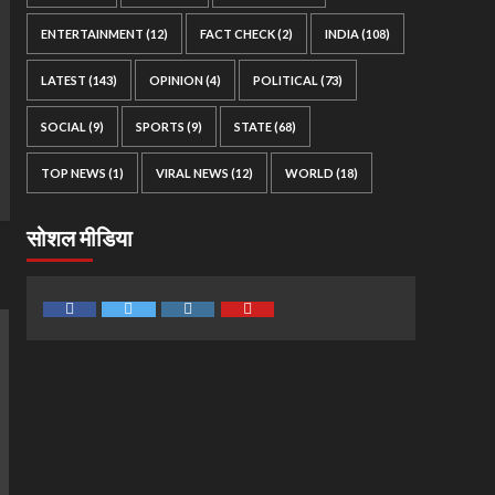
ENTERTAINMENT
(12)
FACT CHECK
(2)
INDIA
(108)
LATEST
(143)
OPINION
(4)
POLITICAL
(73)
SOCIAL
(9)
SPORTS
(9)
STATE
(68)
TOP NEWS
(1)
VIRAL NEWS
(12)
WORLD
(18)
सोशल मीडिया
Facebook
Twitter
Instagram
Youtube