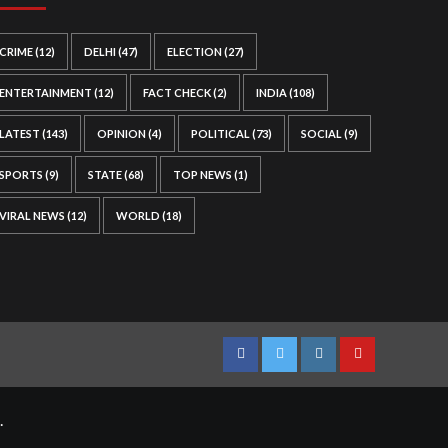
CRIME
(12)
DELHI
(47)
ELECTION
(27)
ENTERTAINMENT
(12)
FACT CHECK
(2)
INDIA
(108)
LATEST
(143)
OPINION
(4)
POLITICAL
(73)
SOCIAL
(9)
SPORTS
(9)
STATE
(68)
TOP NEWS
(1)
VIRAL NEWS
(12)
WORLD
(18)
Facebook
Twitter
Instagram
Youtube
.